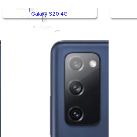
Watch
Galaxy S20 4G
Nieuw
Apple
Refurbished
Apple
Samsung
Reparatie
Over RemyRepareert
0
Geen producten in de winkelwagen.