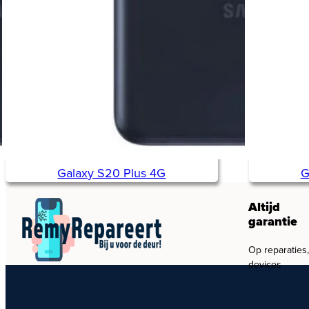
Galaxy S20 Plus 4G
G
Altijd
garantie
Op reparaties
devices