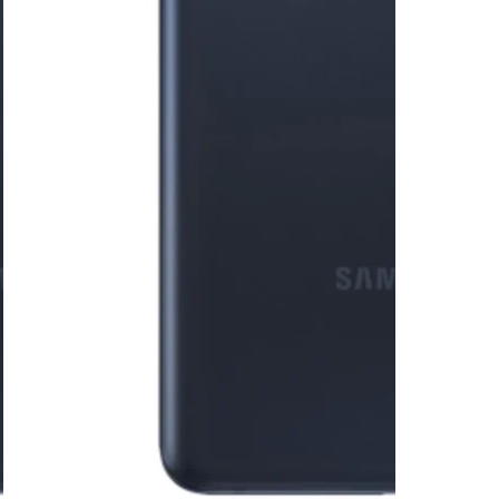
Refurbished
Ipads
Samsung
Laptops
Nieuw
MacBooks
Windows
Refurbished
MacBooks
Windows