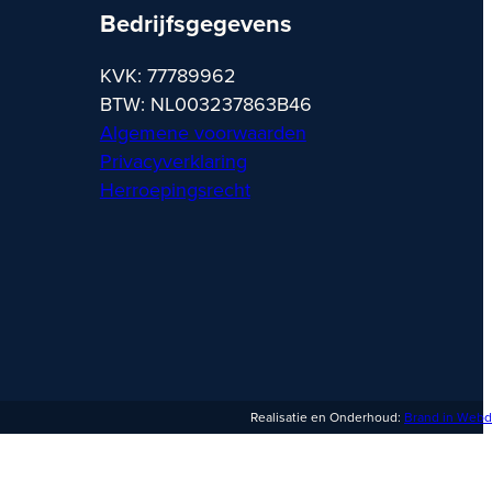
Bedrijfsgegevens
KVK: 77789962
BTW: NL003237863B46
Algemene voorwaarden
Privacyverklaring
Herroepingsrecht
Realisatie en Onderhoud:
Brand in Webd