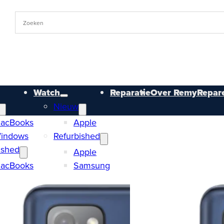
Watch
Reparatie
Over RemyRepare
Nieuw
acBooks
Apple
indows
Refurbished
ished
Apple
acBooks
Samsung
indows