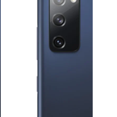
Telefoon
Nieuw
iPhone
Samsung
Refurbished
iPhone
Samsung
Tablets
Nieuw
Ipads
Samsung