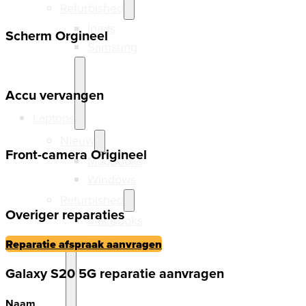
Refurbished
Ipads
Scherm Orgineel
Samsung
Accu vervangen
Laptops
Nieuw
Front-camera Origineel
MacBooks
Windows
Refurbished
Overiger reparaties
MacBooks
Windows
Reparatie afspraak aanvragen
Galaxy S20 5G reparatie aanvragen
Naam