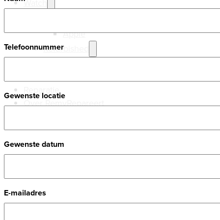
Watch
Nieuw
Apple
Telefoonnummer
Refurbished
Apple
Samsung
Reparatie
Gewenste locatie
Over RemyRepareert
Gewenste datum
E-mailadres