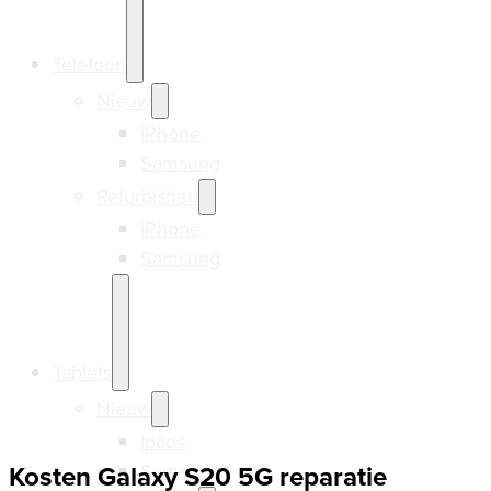
Telefoon
Nieuw
iPhone
Samsung
Refurbished
iPhone
Samsung
Tablets
Nieuw
Ipads
Samsung
Kosten Galaxy S20 5G reparatie