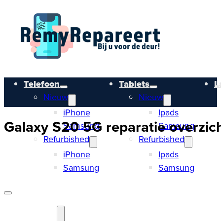
Telefoon
Tablets
L
Nieuw
Nieuw
iPhone
Ipads
Galaxy S20 5G reparatie overzich
Samsung
Samsung
Refurbished
Refurbished
iPhone
Ipads
Samsung
Samsung