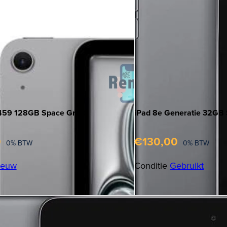
3459 128GB Space Grey
iPad 8e Generatie 32GB
0
€
130,00
0% BTW
0% BTW
ieuw
Conditie
Gebruikt