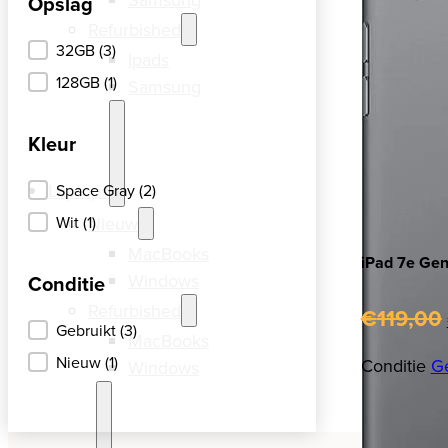
Opslag
Refurbished
Opslag
32GB
(3)
Ipads
128GB
(1)
Samsung
Kleur
Kleur
Laptops
Space Gray
(2)
Nieuw
Wit
(1)
MacBooks
iPad 7e Ge
Windows
Conditie
Refurbished
€
119,00
Conditie
Gebruikt
(3)
MacBooks
Nieuw
(1)
Conditie
Ge
Windows