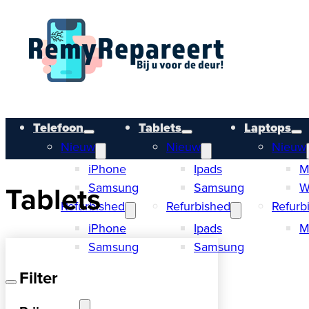
Telefoon
Tablets
Laptops
Nieuw
Nieuw
Nieuw
iPhone
Ipads
M
Tablets
Samsung
Samsung
W
Refurbished
Refurbished
Refurb
iPhone
Ipads
M
Samsung
Samsung
W
Filter