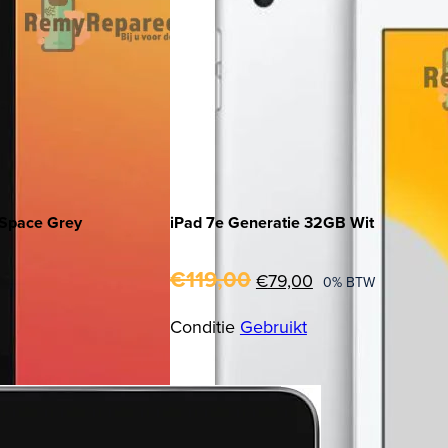
 Space Grey
iPad 7e Generatie 32GB Wit
Oorspronkelijke
Huidige
€
119,00
€
79,00
0% BTW
prijs
prijs
Conditie
Gebruikt
was:
is:
€119,00.
€79,00.