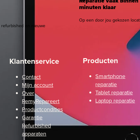
Reparatie vaak binnen
minuten klaar
Op een door jou gekozen locat
, refurbished en nieuwe
Producten
Klantenservice
Smartphone
Contact
reparatie
Mijn account
Tablet reparatie
Over
Laptop reparatie
RemyRepareert
Productcondities
Garantie
Refurbished
apparaten