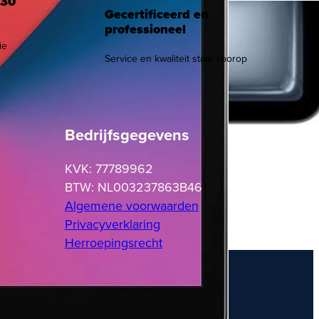
 30
Gecertificeerd en
professioneel
ie
Service en kwaliteit staat voorop
Bedrijfsgegevens
KVK: 77789962
BTW: NL003237863B46
Algemene voorwaarden
Privacyverklaring
Herroepingsrecht