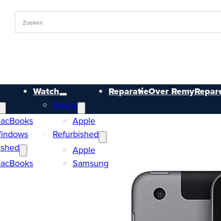
Watch
Reparatie
Over RemyRepare
Nieuw
acBooks
Apple
indows
Refurbished
ished
Apple
acBooks
Samsung
indows