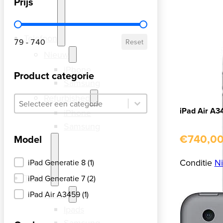
Prijs
Prijs
Telefoon
79 - 740
Reset
Nieuw
iPhone
Product categorie
Samsung
Refurbished
Product categorie
Product categorie
Product categorie
iPad Air A
iPhone
Samsung
€
740,0
Model
Model
Conditie
N
iPad Generatie 8
(1)
Tablets
iPad Generatie 7
(2)
Nieuw
iPad Air A3459
(1)
Ipads
Samsung