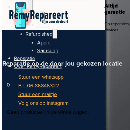
Altijd
Watch
garantie
Nieuw
Op reparaties
Apple
devices
Refurbished
Apple
Samsung
Reparatie
Reparatie op de door jou gekozen locatie
Over RemyRepareert
Stuur een whatsapp
0
Bel 06-86846322
Stuur een mailtje
Volg ons op instagram
Geen producten in de winkelwagen.