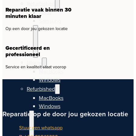
Refurbished
Reparatie vaak binnen 30
Ipads
minuten klaar
Samsung
Op een door jou gekozen locatie
Gecertificeerd en
Laptops
professioneel
Nieuw
Service en kwaliteit staat voorop
MacBooks
Windows
Refurbished
MacBooks
Windows
Reparatie op de door jou gekozen locatie
Stuur een whatsapp