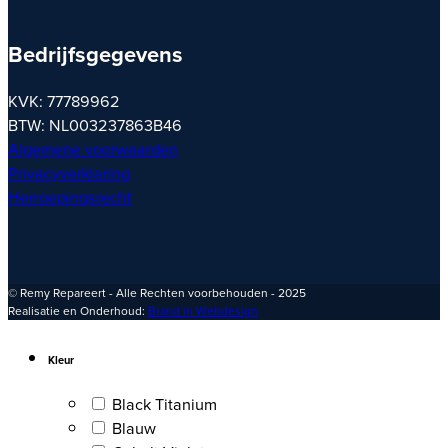
Bedrijfsgegevens
KVK: 77789962
BTW: NL003237863B46
Algemene voorwaarden
Privacyverklaring
Herroepingsrecht
© Remy Repareert - Alle Rechten voorbehouden - 2025
Realisatie en Onderhoud:
Brand in Webdesign
Kleur
Black Titanium
Blauw