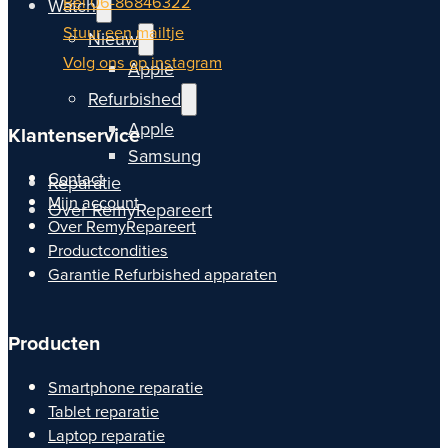
Bel 06-86846322
Watch
Stuur een mailtje
Nieuw
Volg ons op instagram
Apple
Refurbished
Apple
Klantenservice
Samsung
Contact
Reparatie
Mijn account
Over RemyRepareert
Over RemyRepareert
Productcondities
Garantie Refurbished apparaten
Producten
Smartphone reparatie
Tablet reparatie
Laptop reparatie