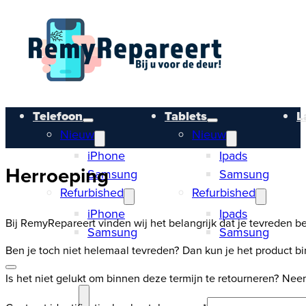
Telefoon
Tablets
L
Nieuw
Nieuw
iPhone
Ipads
Herroeping
Samsung
Samsung
Refurbished
Refurbished
iPhone
Ipads
Bij RemyRepareert vinden wij het belangrijk dat je tevreden b
Samsung
Samsung
Ben je toch niet helemaal tevreden? Dan kun je het product b
Is het niet gelukt om binnen deze termijn te retourneren? N