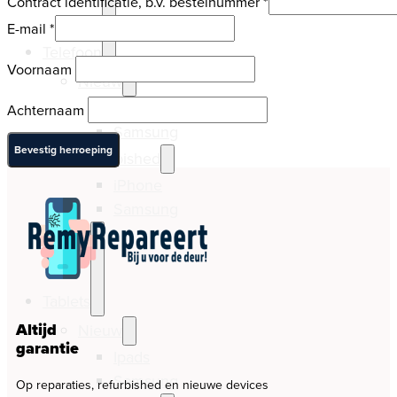
Contract identificatie, b.v. bestelnummer
*
E-mail
*
Telefoon
E-
Voornaam
mail
Nieuw
(herhaal)
*
iPhone
Achternaam
Samsung
Bevestig herroeping
Refurbished
iPhone
Samsung
Tablets
Altijd
Nieuw
garantie
Ipads
Samsung
Op reparaties, refurbished en nieuwe devices