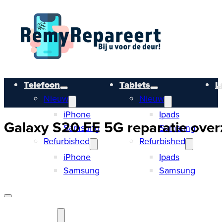
Telefoon
Tablets
L
Nieuw
Nieuw
iPhone
Ipads
Galaxy S20 FE 5G reparatie overz
Samsung
Samsung
Refurbished
Refurbished
iPhone
Ipads
Samsung
Samsung