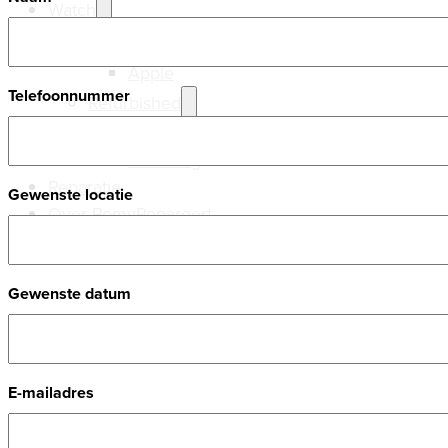
Watch
Nieuw
Apple
Telefoonnummer
Refurbished
Apple
Samsung
Reparatie
Gewenste locatie
Over RemyRepareert
Gewenste datum
E-mailadres