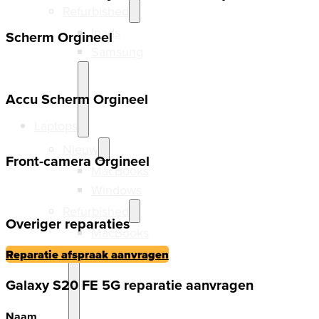
Refurbished
Ipads
Scherm Orgineel
Samsung
Accu Scherm Orgineel
Laptops
Nieuw
Front-camera Orgineel
MacBooks
Windows
Refurbished
Overiger reparaties
MacBooks
Windows
Reparatie afspraak aanvragen
Galaxy S20 FE 5G reparatie aanvragen
Naam