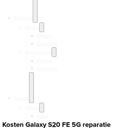
Telefoon
Nieuw
iPhone
Samsung
Refurbished
iPhone
Samsung
Tablets
Nieuw
Ipads
Kosten Galaxy S20 FE 5G reparatie
Samsung