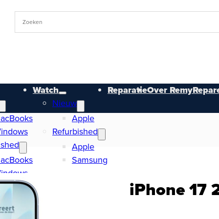
Watch
Reparatie
Over RemyRepare
Nieuw
acBooks
Apple
indows
Refurbished
ished
Apple
acBooks
Samsung
indows
iPhone 17 