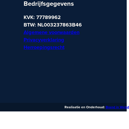
Bedrijfsgegevens
KVK: 77789962
BTW: NL003237863B46
Algemene voorwaarden
Privacyverklaring
Herroepingsrecht
Realisatie en Onderhoud:
Brand in Webd