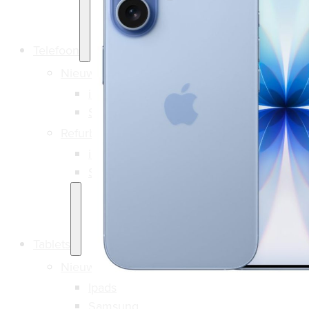
Telefoon
Nieuw
iPhone
Samsung
Refurbished
iPhone
Samsung
Tablets
Nieuw
Ipads
Samsung