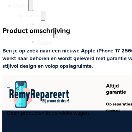
Watch
Nieuw
Apple
Product omschrijving
Refurbished
Apple
Samsung
Ben je op zoek naar een nieuwe Apple iPhone 17 256GB
Reparatie
werkt naar behoren en wordt geleverd met garantie v
Over RemyRepareert
stijlvol design en volop opslagruimte.
0
Altijd
garantie
Op reparaties
devices
Geen producten in de winkelwagen.