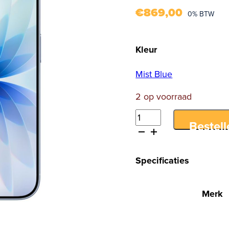
€
869,00
0% BTW
Kleur
Mist Blue
2 op voorraad
iPhone
Bestell
17
256GB
Mist
Specificaties
Blue
aantal
Merk