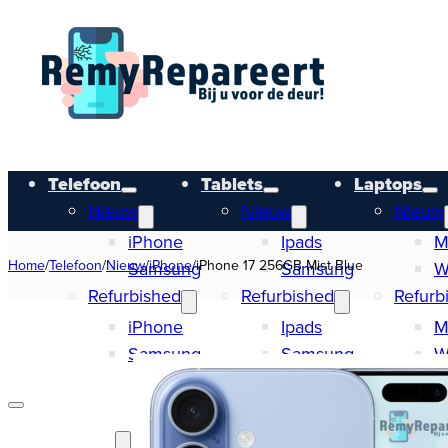
Telefoon
Tablets
Laptops
Nieuw
Nieuw
Nieuw
iPhone
Ipads
M
Home
/
Telefoon
/
Nieuw
/
iPhone
/
iPhone 17 256GB Mist Blue
Samsung
Samsung
W
Refurbished
Refurbished
Refurb
iPhone
Ipads
M
Samsung
Samsung
W