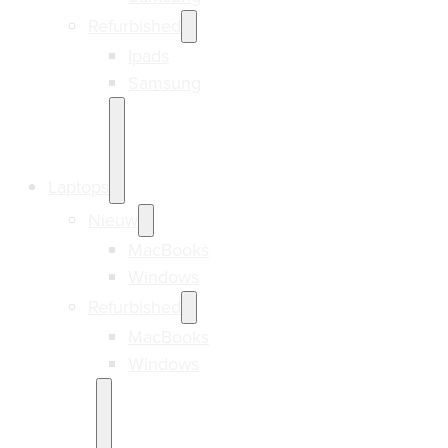
Refurbished
Ipads
Samsung
Laptops
Nieuw
MacBooks
Windows
Refurbished
MacBooks
Windows