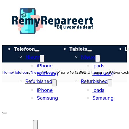
Telefoon
Tablets
L
Nieuw
Nieuw
iPhone
Ipads
Home
/
Telefoon
/
Nieuw
/
iPhone
/
iPhone 16 128GB Ultramarine (Uitverkoch
Samsung
Samsung
Refurbished
Refurbished
iPhone
Ipads
Samsung
Samsung