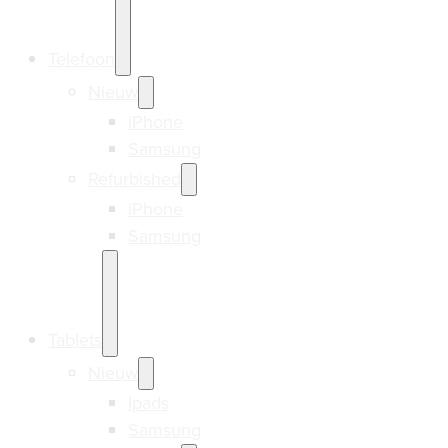
Telefoon
Nieuw
iPhone
Samsung
Refurbished
iPhone
Samsung
Tablets
Nieuw
Ipads
Samsung