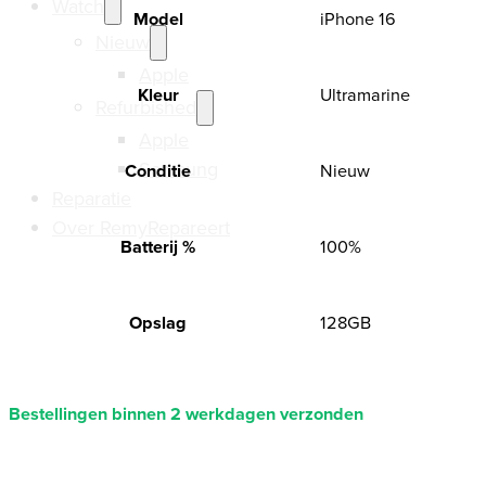
Watch
Model
iPhone 16
Nieuw
Apple
Kleur
Ultramarine
Refurbished
Apple
Samsung
Conditie
Nieuw
Reparatie
Over RemyRepareert
Batterij %
100%
Opslag
128GB
Bestellingen binnen 2 werkdagen verzonden