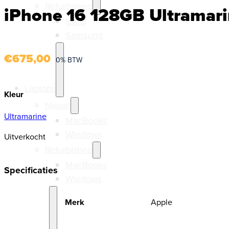
Refurbished
iPhone 16 128GB Ultramari
Ipads
Samsung
€
675,00
0% BTW
Laptops
Kleur
Nieuw
Ultramarine
MacBooks
Windows
Uitverkocht
Refurbished
MacBooks
Specificaties
Windows
Merk
Apple