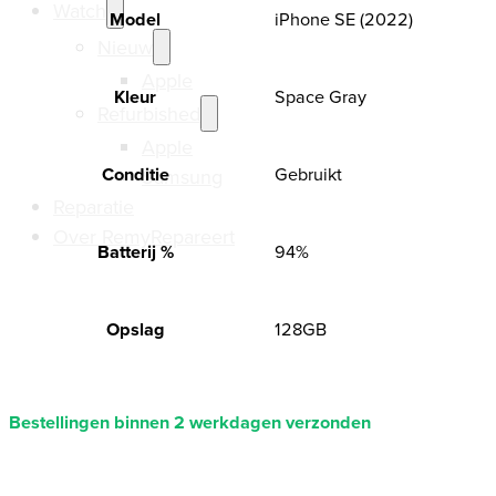
Watch
Model
iPhone SE (2022)
Nieuw
Apple
Kleur
Space Gray
Refurbished
Apple
Conditie
Gebruikt
Samsung
Reparatie
Over RemyRepareert
Batterij %
94%
Opslag
128GB
Bestellingen binnen 2 werkdagen verzonden