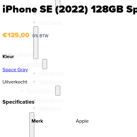
Refurbished
iPhone SE (2022) 128GB Sp
Ipads
Samsung
€
125,00
0% BTW
Laptops
Kleur
Nieuw
Space Gray
MacBooks
Windows
Uitverkocht
Refurbished
MacBooks
Specificaties
Windows
Merk
Apple