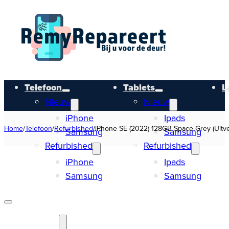
Telefoon
Tablets
L
Nieuw
Nieuw
iPhone
Ipads
Home
/
Telefoon
/
Refurbished
/
iPhone SE (2022) 128GB Space Grey (Uitve
Samsung
Samsung
Refurbished
Refurbished
iPhone
Ipads
Samsung
Samsung