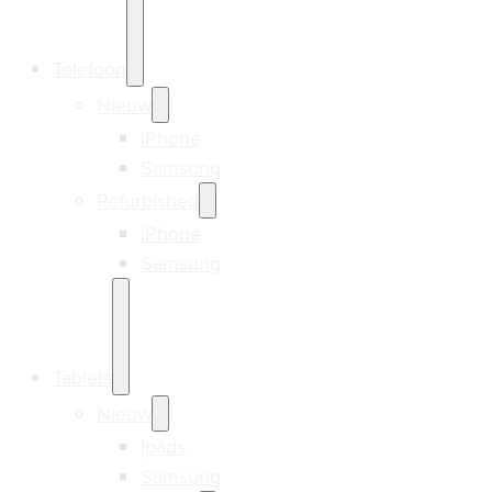
Telefoon
Nieuw
iPhone
Samsung
Refurbished
iPhone
Samsung
Tablets
Nieuw
Ipads
Samsung