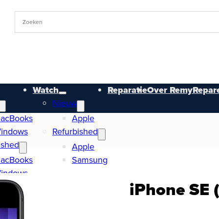
Watch
Reparatie
Over RemyRepare
Nieuw
acBooks
Apple
indows
Refurbished
ished
Apple
acBooks
Samsung
indows
iPhone SE 