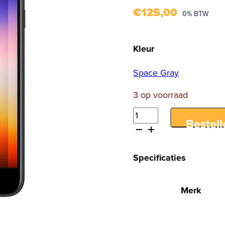
€
125,00
0% BTW
Kleur
Space Gray
3 op voorraad
iPhone
Bestell
SE
(2022)
128GB
Specificaties
Space
Grey
Merk
aantal