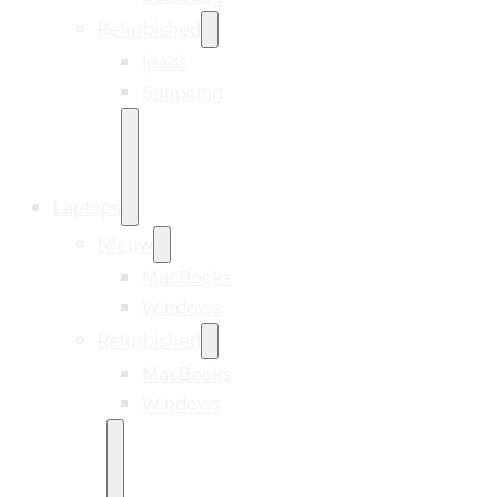
Refurbished
Ipads
Samsung
Laptops
Nieuw
MacBooks
Windows
Refurbished
MacBooks
Windows