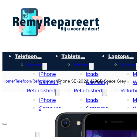
Telefoon
Tablets
Laptops
Nieuw
Nieuw
Nieuw
iPhone
Ipads
M
Home
/
Telefoon
/
Refurbished
/
iPhone SE (2022) 128GB Space Grey
Samsung
Samsung
W
Refurbished
Refurbished
Refurb
iPhone
Ipads
M
Samsung
Samsung
W