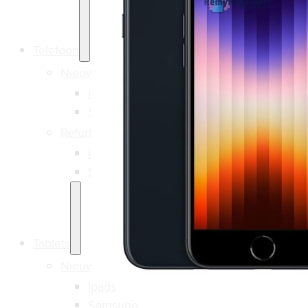
Telefoon
Nieuw
iPhone
Samsung
Refurbished
iPhone
Samsung
Tablets
Nieuw
Ipads
Samsung