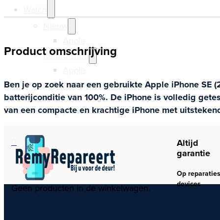
Watch
Nieuw
Apple
Product omschrijving
Refurbished
Apple
Samsung
Ben je op zoek naar een gebruikte Apple iPhone SE (2
Reparatie
batterijconditie van 100%. De iPhone is volledig get
Over RemyRepareert
van een compacte en krachtige iPhone met uitstekende
0
Altijd
garantie
Op reparaties
devices
Geen producten in de winkelwagen.