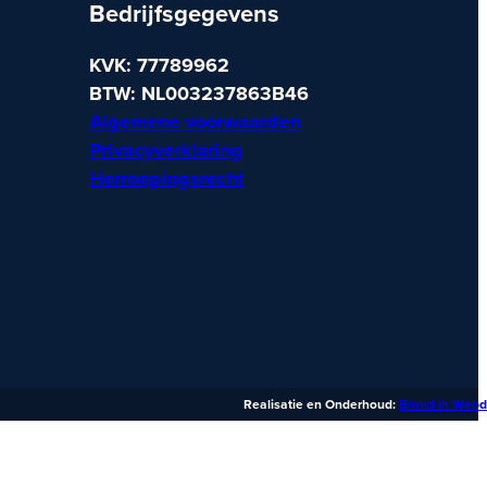
Bedrijfsgegevens
KVK: 77789962
BTW: NL003237863B46
Algemene voorwaarden
Privacyverklaring
Herroepingsrecht
Realisatie en Onderhoud:
Brand in Webd