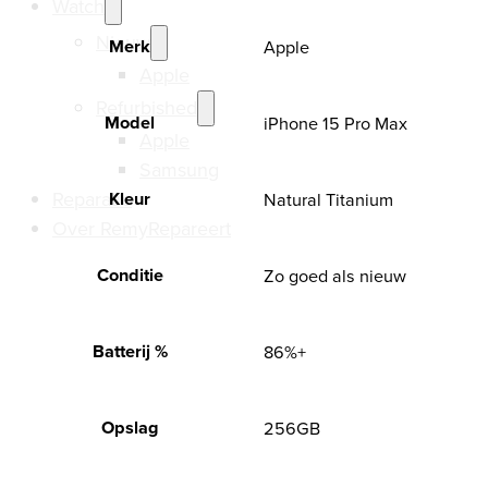
Watch
aantal
Nieuw
Merk
Apple
Apple
Refurbished
Model
iPhone 15 Pro Max
Apple
Samsung
Reparatie
Kleur
Natural Titanium
Over RemyRepareert
Conditie
Zo goed als nieuw
Batterij %
86%+
Opslag
256GB