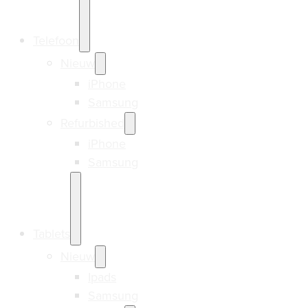
Telefoon
Nieuw
iPhone
Samsung
Refurbished
iPhone
Samsung
Tablets
Nieuw
Ipads
Samsung