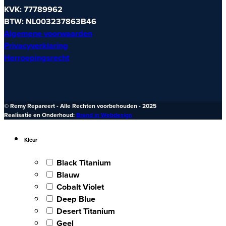
KVK: 77789962
BTW: NL003237863B46
Algemene voorwaarden
Privacyverklaring
Herroepingsrecht
© Remy Repareert - Alle Rechten voorbehouden - 2025
Realisatie en Onderhoud:
Brand in Webdesign
Kleur
Black Titanium
Blauw
Cobalt Violet
Deep Blue
Desert Titanium
Geel