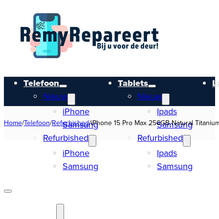
Telefoon
Tablets
L
Nieuw
Nieuw
iPhone
Ipads
Home
/
Telefoon
/
Refurbished
/
iPhone 15 Pro Max 256GB Natural Titaniu
Samsung
Samsung
Refurbished
Refurbished
iPhone
Ipads
Samsung
Samsung