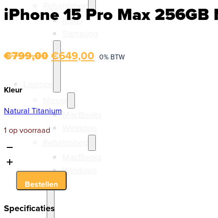
Refurbished
iPhone 15 Pro Max 256GB 
Ipads
Samsung
Oorspronkelijke
Huidige
€
799,00
€
649,00
0% BTW
prijs
prijs
Laptops
was:
is:
Kleur
Nieuw
€799,00.
€649,00.
Natural Titanium
MacBooks
Windows
1 op voorraad
Refurbished
iPhone
MacBooks
15
Windows
Pro
Max
Bestellen
256GB
Natural
Specificaties
Titanium