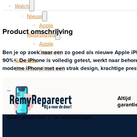
Watch
Nieuw
Apple
Product omschrijving
Refurbished
Apple
Samsung
Ben je op zoek naar een zo goed als nieuwe Apple iPho
Reparatie
90%+. De iPhone is volledig getest, werkt naar beho
moderne iPhone met een strak design, krachtige prest
Over RemyRepareert
0
Altijd
garanti
Geen producten in de winkelwagen.