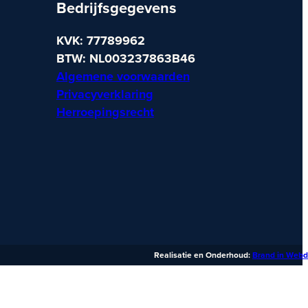
Bedrijfsgegevens
KVK: 77789962
BTW: NL003237863B46
Algemene voorwaarden
Privacyverklaring
Herroepingsrecht
Realisatie en Onderhoud:
Brand in Webd