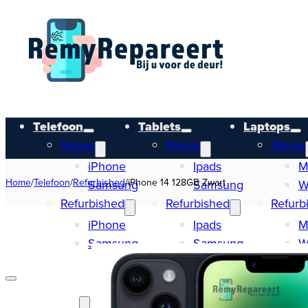
Telefoon
Tablets
Laptops
Nieuw
Nieuw
Nieuw
iPhone
Ipads
M
Home
/
Telefoon
/
Refurbished
/
iPhone 14 128GB Zwart
Samsung
Samsung
W
Refurbished
Refurbished
Refurb
iPhone
Ipads
M
Samsung
Samsung
W