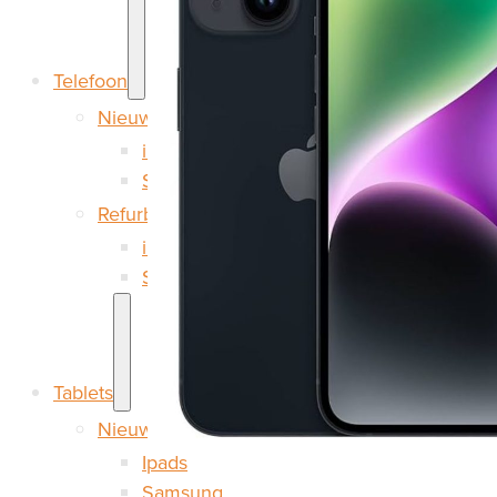
Telefoon
Nieuw
iPhone
Samsung
Refurbished
iPhone
Samsung
Tablets
Nieuw
Ipads
Samsung