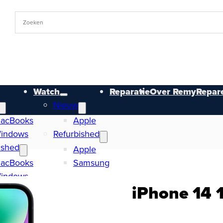
Watch
Reparatie
Over RemyRepare
Nieuw
acBooks
Apple
indows
Refurbished
ished
Apple
acBooks
Samsung
indows
iPhone 14 