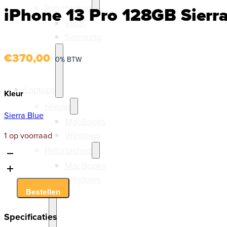
Refurbished
iPhone 13 Pro 128GB Sierr
Ipads
Samsung
€
370,00
0% BTW
Laptops
Kleur
Nieuw
Sierra Blue
MacBooks
Windows
1 op voorraad
Refurbished
iPhone
MacBooks
13
Pro
Windows
128GB
Bestellen
Sierra
Blue
Specificaties
aantal