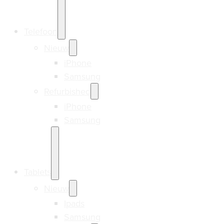
Telefoon
Nieuw
iPhone
Samsung
Refurbished
iPhone
Samsung
Tablets
Nieuw
Ipads
Samsung