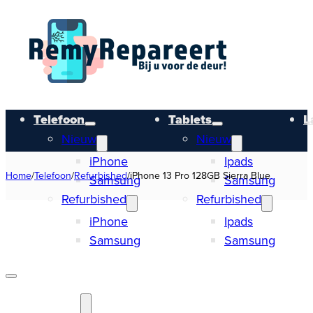
Telefoon
Tablets
L
Nieuw
Nieuw
iPhone
Ipads
Home
/
Telefoon
/
Refurbished
/
iPhone 13 Pro 128GB Sierra Blue
Samsung
Samsung
Refurbished
Refurbished
iPhone
Ipads
Samsung
Samsung