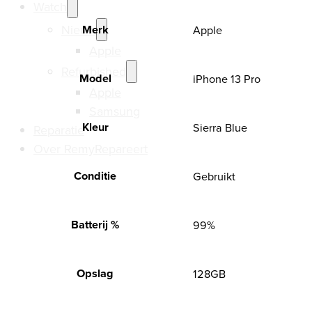
Watch
Nieuw
Merk
Apple
Apple
Refurbished
Model
iPhone 13 Pro
Apple
Samsung
Kleur
Sierra Blue
Reparatie
Over RemyRepareert
Conditie
Gebruikt
Batterij %
99%
Opslag
128GB