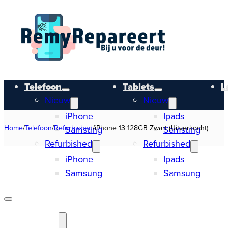
Telefoon
Tablets
L
Nieuw
Nieuw
iPhone
Ipads
Home
/
Telefoon
/
Refurbished
/
iPhone 13 128GB Zwart (Uitverkocht)
Samsung
Samsung
Refurbished
Refurbished
iPhone
Ipads
Samsung
Samsung