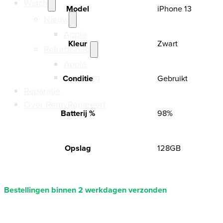
Watch
Model
iPhone 13
Nieuw
Apple
Kleur
Zwart
Refurbished
Apple
Samsung
Conditie
Gebruikt
Reparatie
Over RemyRepareert
Batterij %
98%
Opslag
128GB
Bestellingen binnen 2 werkdagen verzonden