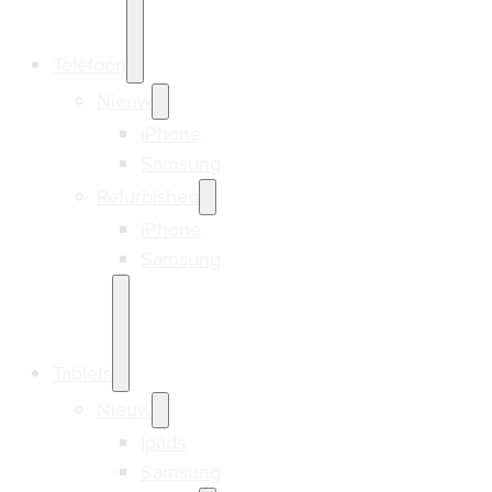
Telefoon
Nieuw
iPhone
Samsung
Refurbished
iPhone
Samsung
Tablets
Nieuw
Ipads
Samsung