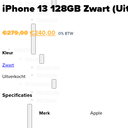
Refurbished
iPhone 13 128GB Zwart (Ui
Ipads
Samsung
Oorspronkelijke
Huidige
€
279,00
€
240,00
0% BTW
prijs
prijs
Laptops
was:
is:
Kleur
Nieuw
€279,00.
€240,00.
Zwart
MacBooks
Windows
Uitverkocht
Refurbished
MacBooks
Specificaties
Windows
Merk
Apple