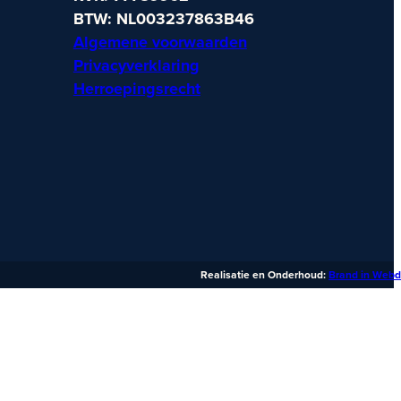
BTW: NL003237863B46
Algemene voorwaarden
Privacyverklaring
Herroepingsrecht
Realisatie en Onderhoud:
Brand in Webd