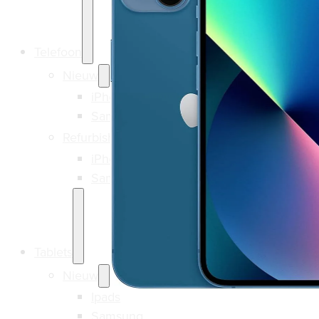
Telefoon
Nieuw
iPhone
Samsung
Refurbished
iPhone
Samsung
Tablets
Nieuw
Ipads
Samsung