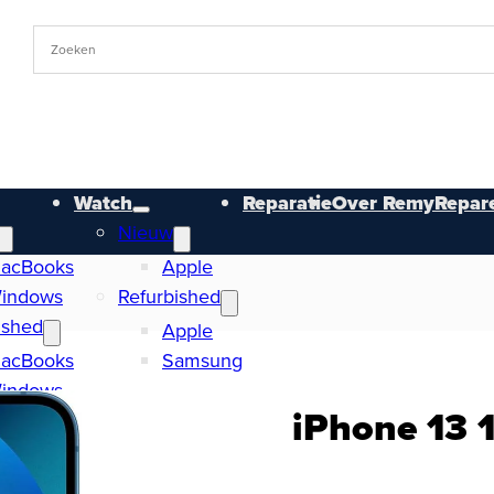
Watch
Reparatie
Over RemyRepare
Nieuw
acBooks
Apple
indows
Refurbished
ished
Apple
acBooks
Samsung
indows
iPhone 13 