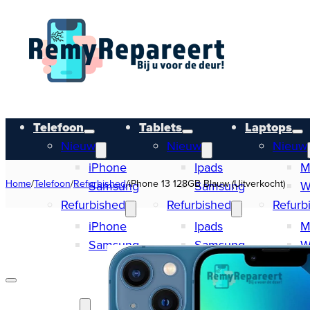
Telefoon
Tablets
Laptops
Nieuw
Nieuw
Nieuw
iPhone
Ipads
M
Home
/
Telefoon
/
Refurbished
/
iPhone 13 128GB Blauw (Uitverkocht)
Samsung
Samsung
W
Refurbished
Refurbished
Refurb
iPhone
Ipads
M
Samsung
Samsung
W