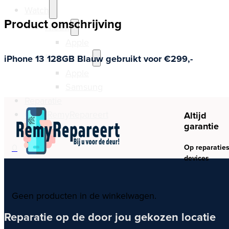
Watch
Product omschrijving
Nieuw
Apple
Refurbished
iPhone 13 128GB Blauw gebruikt voor €299,-
Apple
Samsung
Reparatie
Over RemyRepareert
Altijd
garantie
0
Op reparaties
devices
Geen producten in de winkelwagen.
Reparatie op de door jou gekozen locatie