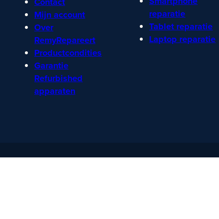
Smartphone
Contact
reparatie
Mijn account
Tablet reparatie
Over
Laptop reparatie
RemyRepareert
Productcondities
Garantie
Refurbished
apparaten