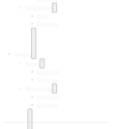
Refurbished
Ipads
Samsung
Laptops
Nieuw
MacBooks
Windows
Refurbished
MacBooks
Windows