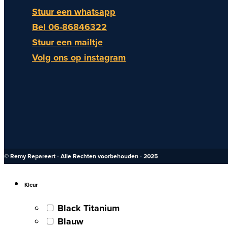
Stuur een whatsapp
Bel 06-86846322
Stuur een mailtje
Volg ons op instagram
© Remy Repareert - Alle Rechten voorbehouden - 2025
Kleur
Black Titanium
Blauw