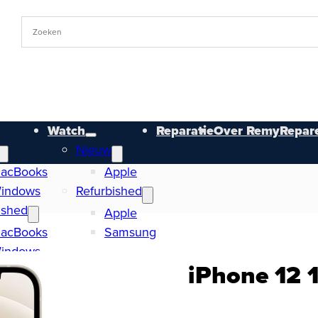
Watch
Reparatie
Over RemyRepare
Nieuw
acBooks
Apple
indows
Refurbished
ished
Apple
acBooks
Samsung
indows
iPhone 12 