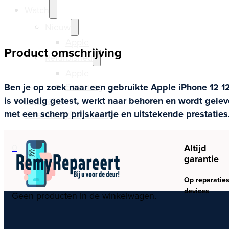
Watch
Nieuw
Apple
Product omschrijving
Refurbished
Apple
Samsung
Ben je op zoek naar een gebruikte Apple iPhone 12 128
Reparatie
is volledig getest, werkt naar behoren en wordt gel
met een scherp prijskaartje en uitstekende prestaties
Over RemyRepareert
0
Altijd
garantie
Op reparaties
devices
Geen producten in de winkelwagen.