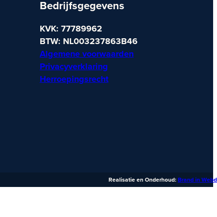
Bedrijfsgegevens
KVK: 77789962
BTW: NL003237863B46
Algemene voorwaarden
Privacyverklaring
Herroepingsrecht
Realisatie en Onderhoud:
Brand in Webd