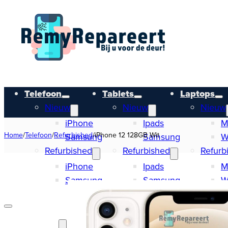
Telefoon
Tablets
Laptops
Nieuw
Nieuw
Nieuw
iPhone
Ipads
M
Home
/
Telefoon
/
Refurbished
/
iPhone 12 128GB Wit
Samsung
Samsung
W
Refurbished
Refurbished
Refurb
iPhone
Ipads
M
Samsung
Samsung
W