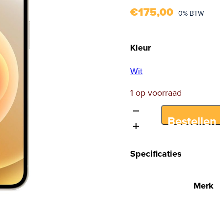
€
175,00
0% BTW
Kleur
Wit
1 op voorraad
iPhone
Bestellen
12
128GB
Wit
Specificaties
aantal
Merk