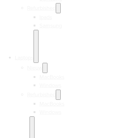
Refurbished
Ipads
Samsung
Laptops
Nieuw
MacBooks
Windows
Refurbished
MacBooks
Windows