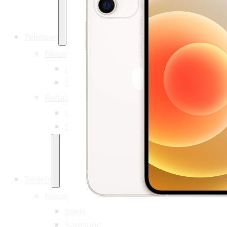
Telefoon
Nieuw
iPhone
Samsung
Refurbished
iPhone
Samsung
Tablets
Nieuw
Ipads
Samsung