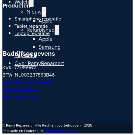
Watch
Producten
Nieuw
Smartphone reparatie
Apple
Tablet reparatie
Refurbished
Laptop reparatie
Apple
Samsung
Bedrijfsgegevens
Reparatie
Over RemyRepareert
KVK: 77789962
BTW: NL003237863B46
Algemene voorwaarden
Privacyverklaring
Herroepingsrecht
© Remy Repareert - Alle Rechten voorbehouden - 2025
Realisatie en Onderhoud:
Brand in Webdesign