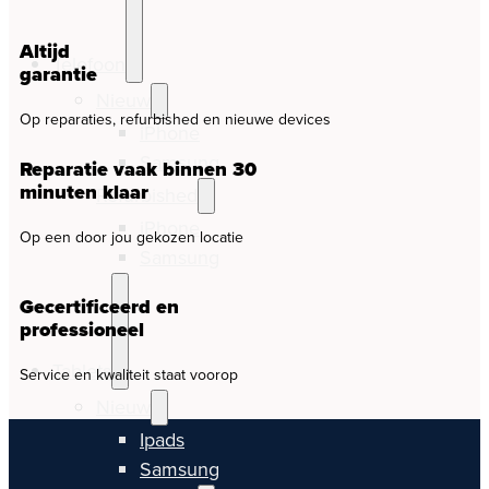
Altijd
Telefoon
garantie
Nieuw
Op reparaties, refurbished en nieuwe devices
iPhone
Samsung
Reparatie vaak binnen 30
minuten klaar
Refurbished
iPhone
Op een door jou gekozen locatie
Samsung
Gecertificeerd en
professioneel
Tablets
Service en kwaliteit staat voorop
Nieuw
Ipads
Samsung