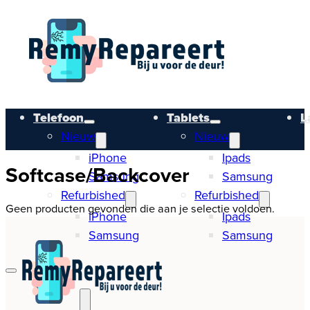
Telefoon
Tablets
L
Nieuw
Nieuw
iPhone
Ipads
Softcase/Backcover
Samsung
Samsung
Refurbished
Refurbished
Geen producten gevonden die aan je selectie voldoen.
iPhone
Ipads
Samsung
Samsung