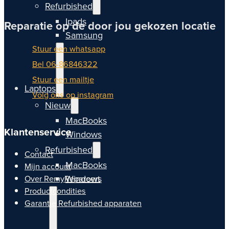
Refurbished
Ipads
Reparatie op de door jou gekozen locatie
Samsung
Stuur een whatsapp
Bel 06-86846322
Stuur een mailtje
Laptops
Volg ons op instagram
Nieuw
MacBooks
Klantenservice
Windows
Refurbished
Contact
MacBooks
Mijn account
Windows
Over RemyRepareert
Productcondities
Garantie Refurbished apparaten