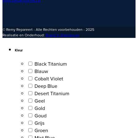
© Remy Repareert - Alle Rechten voorbehouden - 2025
Realisatie en Onderhoud:
Brand in Webdesign
Kleur
Black Titanium
Blauw
Cobalt Violet
Deep Blue
Desert Titanium
Geel
Gold
Goud
Grijs
Groen
Mist Blue