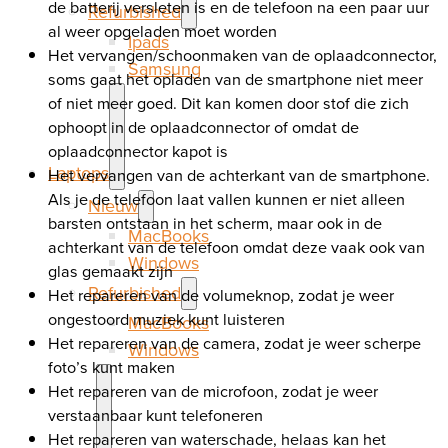
de batterij versleten is en de telefoon na een paar uur
Refurbished
al weer opgeladen moet worden
Ipads
Het vervangen/schoonmaken van de oplaadconnector,
Samsung
soms gaat het opladen van de smartphone niet meer
of niet meer goed. Dit kan komen door stof die zich
ophoopt in de oplaadconnector of omdat de
oplaadconnector kapot is
Laptops
Het vervangen van de achterkant van de smartphone.
Als je de telefoon laat vallen kunnen er niet alleen
Nieuw
barsten ontstaan in het scherm, maar ook in de
MacBooks
achterkant van de telefoon omdat deze vaak ook van
Windows
glas gemaakt zijn
Refurbished
Het repareren van de volumeknop, zodat je weer
ongestoord muziek kunt luisteren
MacBooks
Het repareren van de camera, zodat je weer scherpe
Windows
foto’s kunt maken
Het repareren van de microfoon, zodat je weer
verstaanbaar kunt telefoneren
Het repareren van waterschade, helaas kan het