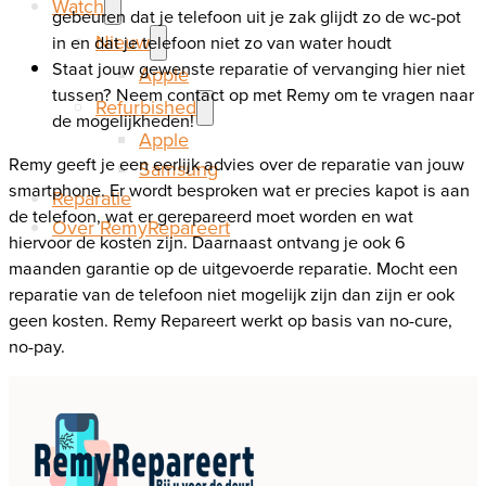
Watch
gebeuren dat je telefoon uit je zak glijdt zo de wc-pot
Nieuw
in en dat je telefoon niet zo van water houdt
Staat jouw gewenste reparatie of vervanging hier niet
Apple
tussen? Neem contact op met Remy om te vragen naar
Refurbished
de mogelijkheden!
Apple
Remy geeft je een eerlijk advies over de reparatie van jouw
Samsung
smartphone. Er wordt besproken wat er precies kapot is aan
Reparatie
de telefoon, wat er gerepareerd moet worden en wat
Over RemyRepareert
hiervoor de kosten zijn. Daarnaast ontvang je ook 6
maanden garantie op de uitgevoerde reparatie. Mocht een
reparatie van de telefoon niet mogelijk zijn dan zijn er ook
geen kosten. Remy Repareert werkt op basis van no-cure,
no-pay.