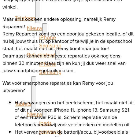
winkel.
Telefoon
Maar er is ook een andere oplossing, namelijk Remy
Repareert!
Nieuw
Remy Repareert komt op een door jou gekozen locatie, of dit
iPhone
nu bij jouw thuis is, op kantoor of terwijl je in de sportschool
Samsung
staat, het maakt niet uit. Remy komt naar jou toe!
Refurbished
Daarnaast kunnen de meeste reparaties ook nog eens
binnen 30 minuten klaar zijn en kun jij dus weer snel van
iPhone
jouw smartphone gebruik maken.
Samsung
Wat voor smartphone reparaties kan Remy voor jou
uitvoeren?
Het vervangen van het beeldscherm, het maakt niet uit
Tablets
of dit nu voor een iPhone 11, Iphone 13, Samsung S21
Nieuw
of een Huawei P30 is. Scherm reparatie van de
Ipads
telefoon voeren wij voor vele merken en modellen uit
Samsung
Het vervangen van de batterij/accu, bijvoorbeeld als