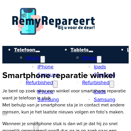
Telefoon
Tablets
L
Nieuw
Nieuw
iPhone
Ipads
Smartphone reparatie winkel
Samsung
Samsung
Refurbished
Refurbished
Je bent op zoek naar een winkel voor smartphone reparatie
iPhone
Ipads
want je telefoon is stuk.
Samsung
Samsung
Met behulp van je smartphone sta je in contact met andere
mensen, kun je het laatste nieuws volgen en foto’s maken.
Wanneer je smartphone stuk is dan wil je dat hij zo snel
mogelijk gerepareerd wordt dus ga je op zoek naar een