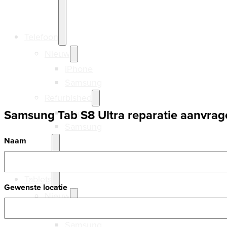
Telefoon
Nieuw
iPhone
Samsung
Refurbished
Samsung Tab S8 Ultra reparatie aanvrag
iPhone
Samsung
Naam
Tablets
Gewenste locatie
Nieuw
Ipads
Samsung