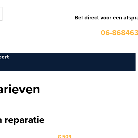
Bel direct voor een afspr
06-86846
ert
arieven
 reparatie
€ 509