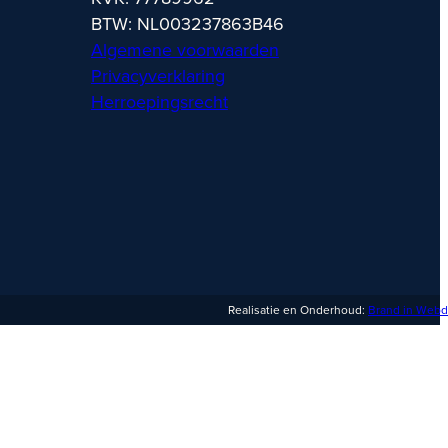
BTW: NL003237863B46
Algemene voorwaarden
Privacyverklaring
Herroepingsrecht
Realisatie en Onderhoud:
Brand in Webd