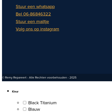
Stuur een whatsapp
Bel 06-86846322
Stuur een mailtje
Volg ons op instagram
© Remy Repareert - Alle Rechten voorbehouden - 2025
Kleur
Black Titanium
Blauw