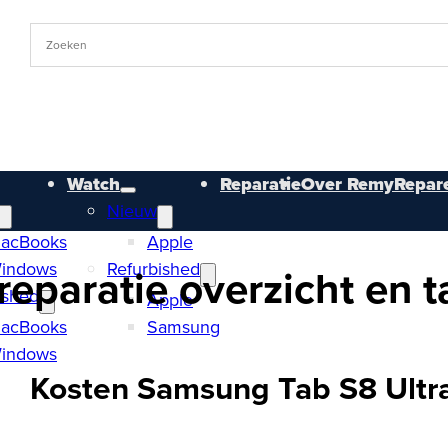
Watch
Reparatie
Over RemyRepare
Nieuw
acBooks
Apple
indows
Refurbished
eparatie overzicht en t
ished
Apple
acBooks
Samsung
indows
Kosten Samsung Tab S8 Ultra