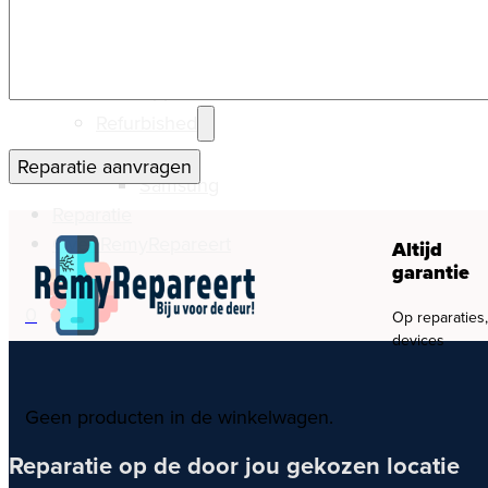
Watch
Nieuw
Apple
Refurbished
CAPTCHA
Apple
Reparatie aanvragen
Samsung
Reparatie
Over RemyRepareert
Altijd
garantie
0
Op reparaties
devices
Geen producten in de winkelwagen.
Reparatie op de door jou gekozen locatie