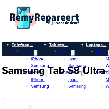
Telefoon
Tablets
Laptops
Nieuw
Nieuw
Nieuw
iPhone
Ipads
M
Samsung
Samsung
W
Samsung Tab S8 Ultra r
Refurbished
Refurbished
Refurb
iPhone
Ipads
M
Samsung
Samsung
W