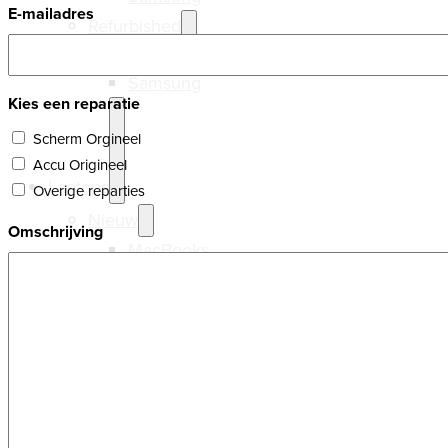
E-mailadres
Refurbished
Ipads
Samsung
Kies een reparatie
Scherm Orgineel
Accu Origineel
Laptops
Overige reparties
Nieuw
Omschrijving
MacBooks
Windows
Refurbished
MacBooks
Windows