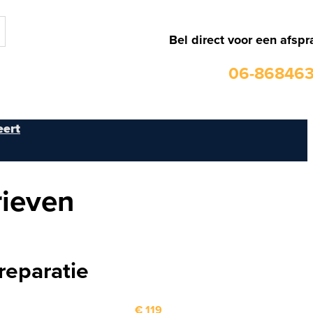
Bel direct voor een afspr
06-86846
ert
rieven
reparatie
€ 119