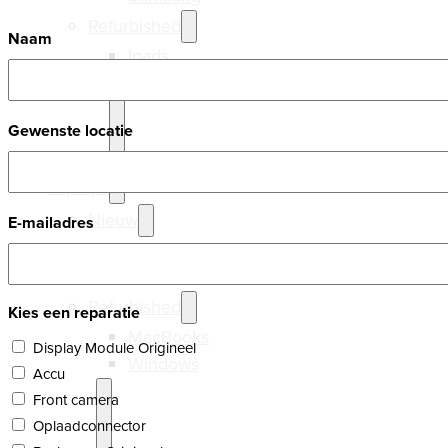
Refurbished
Naam
Ipads
Samsung
Gewenste locatie
Laptops
Nieuw
E-mailadres
MacBooks
Windows
Refurbished
Kies een reparatie
MacBooks
Display Module Origineel
Windows
Accu
Front camera
Oplaadconnector