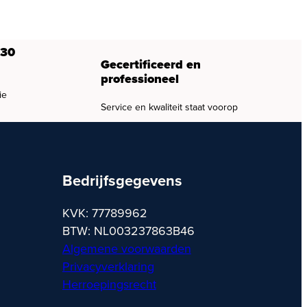
 30
Gecertificeerd en
professioneel
ie
Service en kwaliteit staat voorop
Bedrijfsgegevens
KVK: 77789962
BTW: NL003237863B46
Algemene voorwaarden
Privacyverklaring
Herroepingsrecht