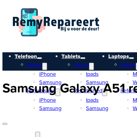
Telefoon
Tablets
Laptops
Nieuw
Nieuw
Nieuw
iPhone
Ipads
M
Samsung
Samsung
W
Samsung Galaxy A51 rep
Refurbished
Refurbished
Refurb
iPhone
Ipads
M
Samsung
Samsung
W