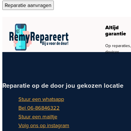
Reparatie aanvragen
Altijd
garantie
Op reparaties
devices
Reparatie op de door jou gekozen locatie
Stuur een whatsapp
Bel 06-86846322
Stuur een mailtje
Volg ons op instagram