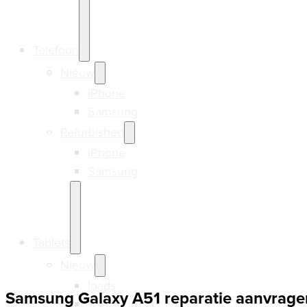
Telefoon
Nieuw
iPhone
Samsung
Refurbished
iPhone
Samsung
Tablets
Nieuw
Ipads
Samsung Galaxy A51 reparatie aanvrage
Samsung