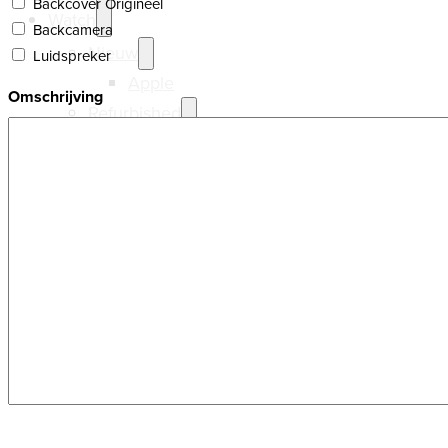
Backcover Origineel
Watch
Backcamera
Nieuw
Luidspreker
Apple
Omschrijving
Refurbished
Apple
Samsung
Reparatie
Over RemyRepareert
0
Geen producten in de winkelwagen.
CAPTCHA