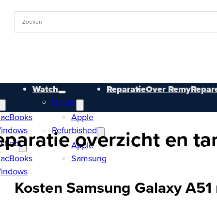
Watch
Reparatie
Over RemyRepare
Nieuw
acBooks
Apple
indows
Refurbished
aratie overzicht en ta
ished
Apple
acBooks
Samsung
indows
Kosten Samsung Galaxy A51 