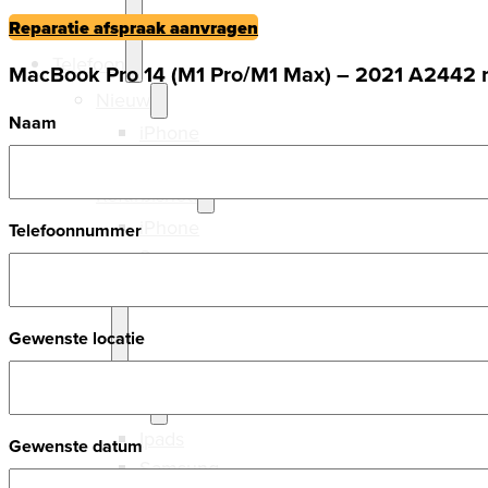
Reparatie afspraak aanvragen
Telefoon
MacBook Pro 14 (M1 Pro/M1 Max) – 2021 A2442 r
Nieuw
Naam
iPhone
Samsung
Refurbished
iPhone
Telefoonnummer
Samsung
Gewenste locatie
Tablets
Nieuw
Ipads
Gewenste datum
Samsung