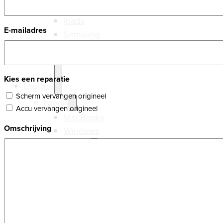
Refurbished
Ipads
E-mailadres
Samsung
Kies een reparatie
Laptops
Scherm vervangen origineel
Nieuw
Accu vervangen origineel
MacBooks
Omschrijving
Windows
Refurbished
MacBooks
Windows