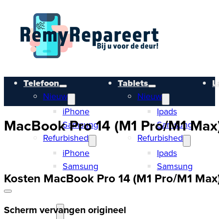
Telefoon
Tablets
L
Nieuw
Nieuw
iPhone
Ipads
MacBook Pro 14 (M1 Pro/M1 Max) 
Samsung
Samsung
Refurbished
Refurbished
iPhone
Ipads
Samsung
Samsung
Kosten MacBook Pro 14 (M1 Pro/M1 Max)
Scherm vervangen origineel