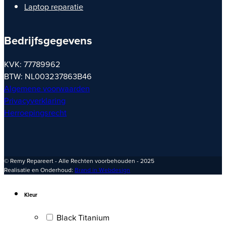
Laptop reparatie
Bedrijfsgegevens
KVK: 77789962
BTW: NL003237863B46
Algemene voorwaarden
Privacyverklaring
Herroepingsrecht
© Remy Repareert - Alle Rechten voorbehouden - 2025
Realisatie en Onderhoud:
Brand in Webdesign
Kleur
Black Titanium