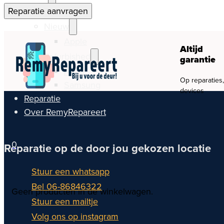
Watch
Reparatie aanvragen
Nieuw
Apple
Altijd
Refurbished
garantie
Apple
Op reparaties
Samsung
devices
Reparatie
Over RemyRepareert
0
Reparatie op de door jou gekozen locatie
Stuur een whatsapp
Bel 06-86846322
Geen producten in de winkelwagen.
Stuur een mailtje
Volg ons op instagram