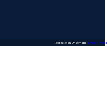
Realisatie en Onderhoud:
Brand in Webd