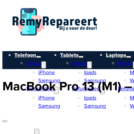
Telefoon
Tablets
Laptops
Nieuw
Nieuw
Nieuw
iPhone
Ipads
M
Samsung
Samsung
W
MacBook Pro 13 (M1) –
Refurbished
Refurbished
Refurb
iPhone
Ipads
M
Samsung
Samsung
W