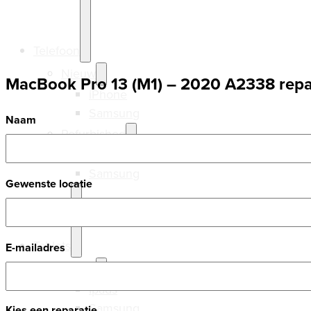
Telefoon
Nieuw
MacBook Pro 13 (M1) – 2020 A2338 repa
iPhone
Samsung
Naam
Refurbished
iPhone
Samsung
Gewenste locatie
Tablets
E-mailadres
Nieuw
Ipads
Samsung
Kies een reparatie