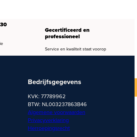
 30
Gecertificeerd en
professioneel
ie
Service en kwaliteit staat voorop
Bedrijfsgegevens
KVK: 77789962
BTW: NL003237863B46
Algemene voorwaarden
Privacyverklaring
Herroepingsrecht