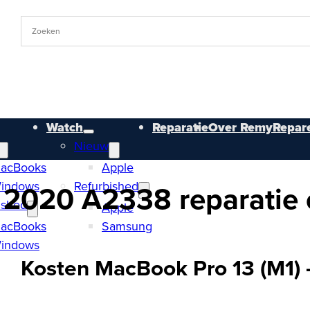
Watch
Reparatie
Over RemyRepare
Nieuw
acBooks
Apple
indows
Refurbished
 2020 A2338 reparatie o
ished
Apple
acBooks
Samsung
indows
Kosten MacBook Pro 13 (M1)