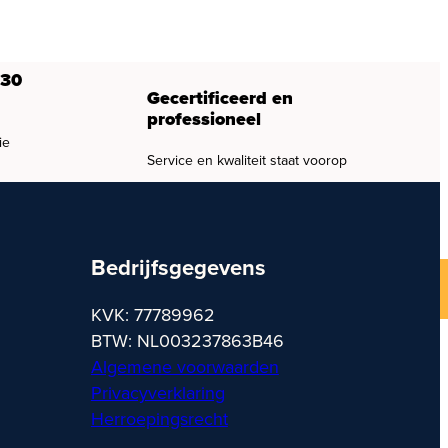
 30
Gecertificeerd en
professioneel
ie
Service en kwaliteit staat voorop
Bedrijfsgegevens
KVK: 77789962
BTW: NL003237863B46
Algemene voorwaarden
Privacyverklaring
Herroepingsrecht