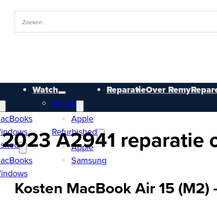
Watch
Reparatie
Over RemyRepare
Nieuw
acBooks
Apple
2023 A2941 reparatie o
indows
Refurbished
ished
Apple
acBooks
Samsung
indows
Kosten MacBook Air 15 (M2) 