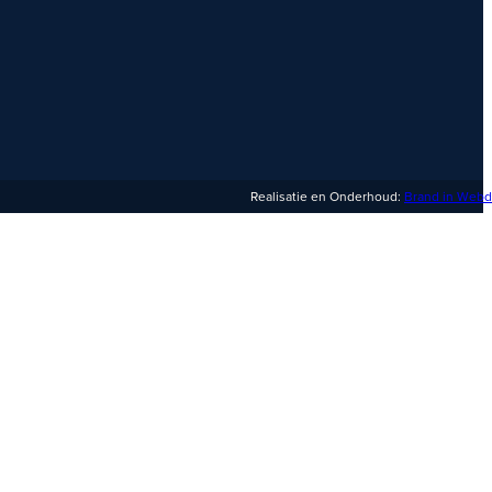
Realisatie en Onderhoud:
Brand in Webd