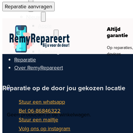
Reparatie aanvragen
Watch
Nieuw
Apple
Altijd
Refurbished
garantie
Apple
Op reparaties
Samsung
devices
Reparatie
Over RemyRepareert
0
Reparatie op de door jou gekozen locatie
Stuur een whatsapp
Bel 06-86846322
Geen producten in de winkelwagen.
Stuur een mailtje
Volg ons op instagram