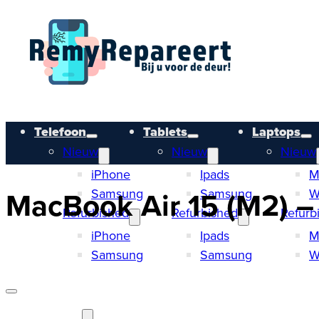
Telefoon
Tablets
Laptops
Nieuw
Nieuw
Nieuw
iPhone
Ipads
M
MacBook Air 15 (M2) – 
Samsung
Samsung
W
Refurbished
Refurbished
Refurb
iPhone
Ipads
M
Samsung
Samsung
W