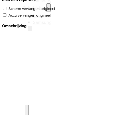
Refurbished
Scherm vervangen origineel
Ipads
Accu vervangen origineel
Samsung
Omschrijving
Laptops
Nieuw
MacBooks
Windows
Refurbished
MacBooks
Windows
CAPTCHA