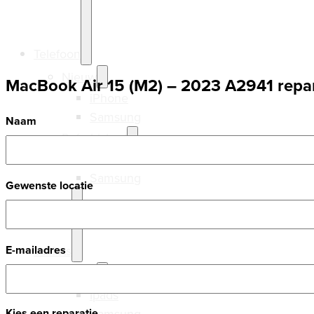
Telefoon
Nieuw
MacBook Air 15 (M2) – 2023 A2941 repa
iPhone
Samsung
Naam
Refurbished
iPhone
Samsung
Gewenste locatie
Tablets
E-mailadres
Nieuw
Ipads
Samsung
Kies een reparatie