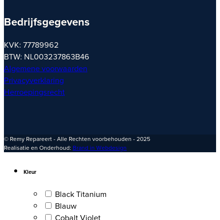
Bedrijfsgegevens
KVK: 77789962
BTW: NL003237863B46
Algemene voorwaarden
Privacyverklaring
Herroepingsrecht
© Remy Repareert - Alle Rechten voorbehouden - 2025
Realisatie en Onderhoud:
Brand in Webdesign
Kleur
Black Titanium
Blauw
Cobalt Violet