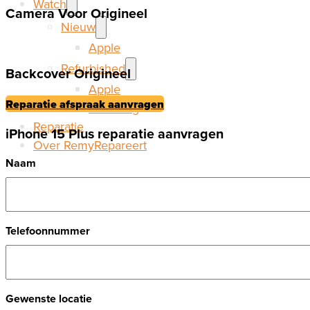
Watch
Camera Voor Origineel
Nieuw
Apple
Refurbished
Backcover Origineel
Apple
Reparatie afspraak aanvragen
Samsung
Reparatie
iPhone 15 Plus reparatie aanvragen
Over RemyRepareert
Naam
Telefoonnummer
Gewenste locatie