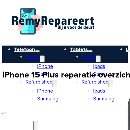
Telefoon
Tablets
L
Nieuw
Nieuw
iPhone
Ipads
iPhone 15 Plus reparatie overzich
Samsung
Samsung
Refurbished
Refurbished
iPhone
Ipads
Samsung
Samsung