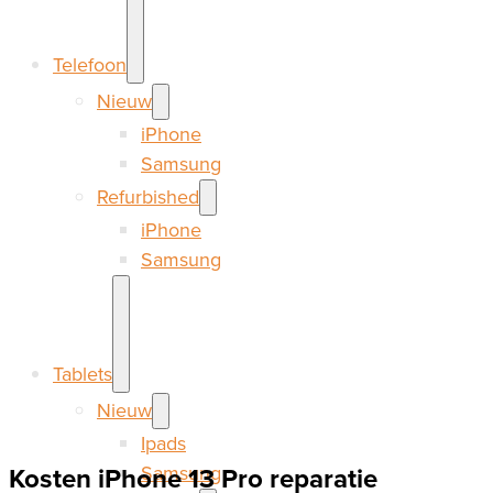
Telefoon
Nieuw
iPhone
Samsung
Refurbished
iPhone
Samsung
Tablets
Nieuw
Ipads
Samsung
Kosten iPhone 13 Pro reparatie