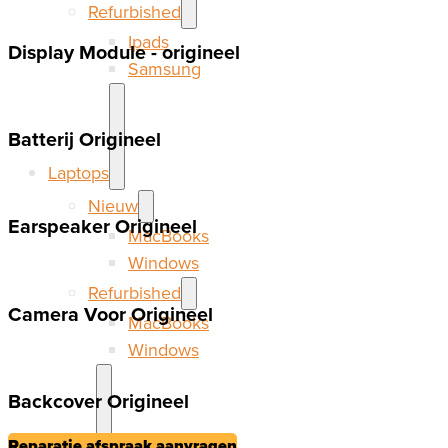
Refurbished
Ipads
Display Module - origineel
Samsung
Batterij Origineel
Laptops
Nieuw
Earspeaker Origineel
MacBooks
Windows
Refurbished
Camera Voor Origineel
MacBooks
Windows
Backcover Origineel
Reparatie afspraak aanvragen