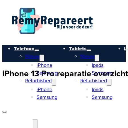
Telefoon
Tablets
L
Nieuw
Nieuw
iPhone
Ipads
iPhone 13 Pro reparatie overzicht
Samsung
Samsung
Refurbished
Refurbished
iPhone
Ipads
Samsung
Samsung