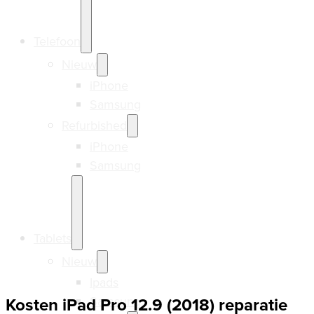
Telefoon
Nieuw
iPhone
Samsung
Refurbished
iPhone
Samsung
Tablets
Nieuw
Ipads
Samsung
Kosten iPad Pro 12.9 (2018) reparatie