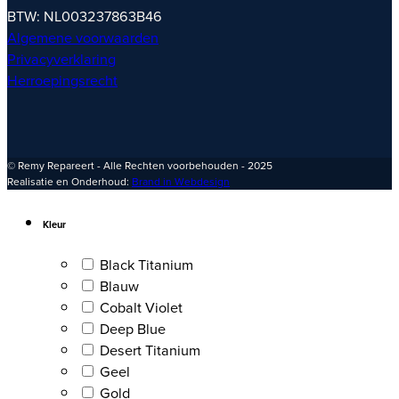
BTW: NL003237863B46
Algemene voorwaarden
Privacyverklaring
Herroepingsrecht
© Remy Repareert - Alle Rechten voorbehouden - 2025
Realisatie en Onderhoud:
Brand in Webdesign
Kleur
Black Titanium
Blauw
Cobalt Violet
Deep Blue
Desert Titanium
Geel
Gold