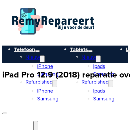
Telefoon
Tablets
L
Nieuw
Nieuw
iPhone
Ipads
iPad Pro 12.9 (2018) reparatie ov
Samsung
Samsung
Refurbished
Refurbished
iPhone
Ipads
Samsung
Samsung