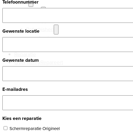
Watch
Telefoonnummer
Nieuw
Apple
Refurbished
Gewenste locatie
Apple
Samsung
Reparatie
Gewenste datum
Over RemyRepareert
E-mailadres
Kies een reparatie
Schermreparatie Origineel