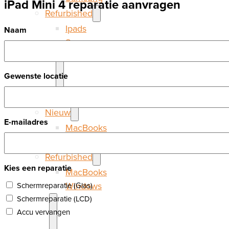
iPad Mini 4 reparatie aanvragen
Refurbished
Ipads
Naam
Samsung
Gewenste locatie
Laptops
Nieuw
E-mailadres
MacBooks
Windows
Refurbished
Kies een reparatie
MacBooks
Windows
Schermreparatie (Glas)
Schermreparatie (LCD)
Accu vervangen