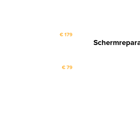
€ 179
Schermrepara
€ 79