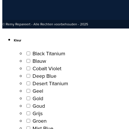
© Remy Repareert - Alle Rechten voorbehouden - 2025
Kleur
Black Titanium
Blauw
Cobalt Violet
Deep Blue
Desert Titanium
Geel
Gold
Goud
Grijs
Groen
Mist Blue