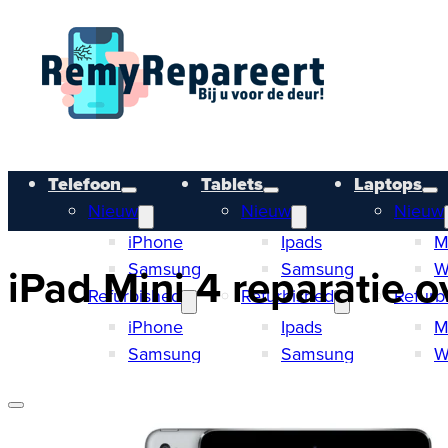
Telefoon
Tablets
Laptops
Nieuw
Nieuw
Nieuw
iPhone
Ipads
M
Samsung
Samsung
W
iPad Mini 4 reparatie o
Refurbished
Refurbished
Refurb
iPhone
Ipads
M
Samsung
Samsung
W