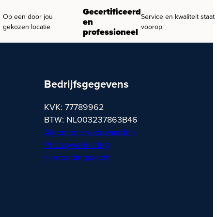
Gecertificeerd
Op een door jou
Service en kwaliteit staat
en
gekozen locatie
voorop
professioneel
Bedrijfsgegevens
KVK: 77789962
BTW: NL003237863B46
Algemene voorwaarden
Privacyverklaring
Herroepingsrecht