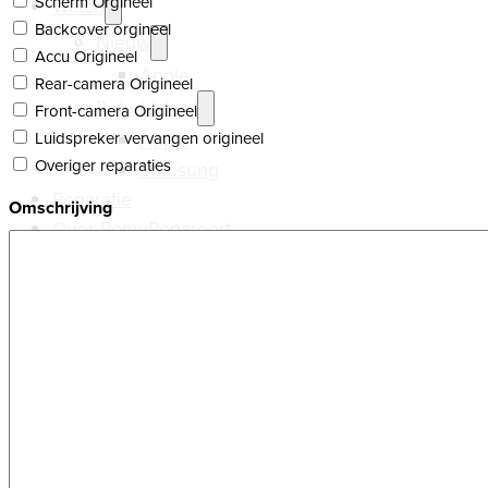
Scherm Orgineel
Watch
Backcover orgineel
Nieuw
Accu Origineel
Apple
Rear-camera Origineel
Refurbished
Front-camera Origineel
Apple
Luidspreker vervangen origineel
Overiger reparaties
Samsung
Reparatie
Omschrijving
Over RemyRepareert