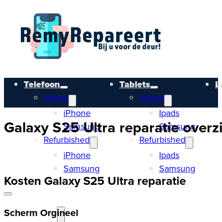
Telefoon
Tablets
L
Nieuw
Nieuw
iPhone
Ipads
Galaxy S25 Ultra reparatie overzi
Samsung
Samsung
Refurbished
Refurbished
iPhone
Ipads
Samsung
Samsung
Kosten Galaxy S25 Ultra reparatie
Scherm Orgineel