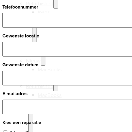
Refurbished
Telefoonnummer
Ipads
Samsung
Gewenste locatie
Laptops
Nieuw
Gewenste datum
MacBooks
Windows
Refurbished
E-mailadres
MacBooks
Windows
Kies een reparatie