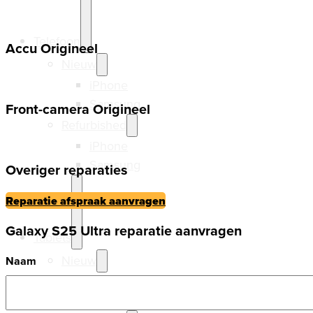
Telefoon
Accu Origineel
Nieuw
iPhone
Samsung
Front-camera Origineel
Refurbished
iPhone
Samsung
Overiger reparaties
Reparatie afspraak aanvragen
Galaxy S25 Ultra reparatie aanvragen
Tablets
Nieuw
Naam
Ipads
Samsung