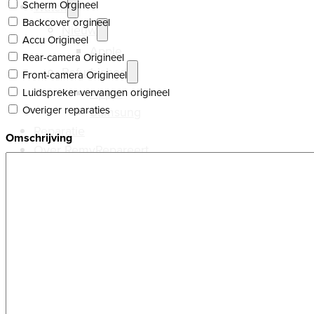
Scherm Orgineel
Watch
Backcover orgineel
Nieuw
Accu Origineel
Apple
Rear-camera Origineel
Refurbished
Front-camera Origineel
Apple
Luidspreker vervangen origineel
Overiger reparaties
Samsung
Reparatie
Omschrijving
Over RemyRepareert