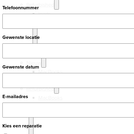
Refurbished
Telefoonnummer
Ipads
Samsung
Gewenste locatie
Laptops
Nieuw
Gewenste datum
MacBooks
Windows
Refurbished
E-mailadres
MacBooks
Windows
Kies een reparatie