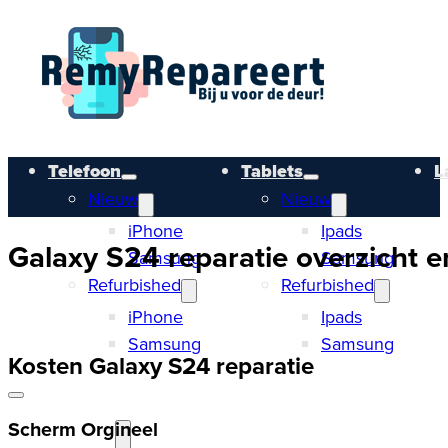
Telefoon
Tablets
L
Nieuw
Nieuw
iPhone
Ipads
Galaxy S24 reparatie overzicht e
Samsung
Samsung
Refurbished
Refurbished
iPhone
Ipads
Samsung
Samsung
Kosten Galaxy S24 reparatie
Scherm Orgineel