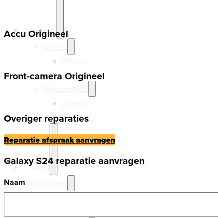
Telefoon
Accu Origineel
Nieuw
iPhone
Samsung
Front-camera Origineel
Refurbished
iPhone
Samsung
Overiger reparaties
Reparatie afspraak aanvragen
Galaxy S24 reparatie aanvragen
Tablets
Naam
Nieuw
Ipads
Samsung