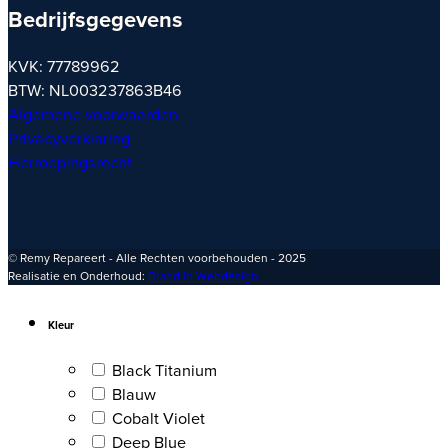
Bedrijfsgegevens
KVK: 77789962
BTW: NL003237863B46
Algemene voorwaarden
Privacyverklaring
Herroepingsrecht
© Remy Repareert - Alle Rechten voorbehouden - 2025
Realisatie en Onderhoud:
Brand in Webdesign
Kleur
Black Titanium
Blauw
Cobalt Violet
Deep Blue