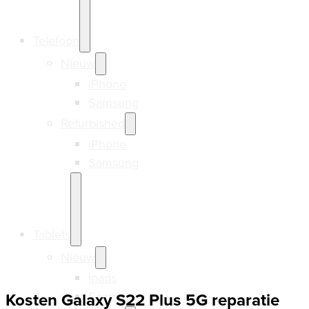
Telefoon
Nieuw
iPhone
Samsung
Refurbished
iPhone
Samsung
Tablets
Nieuw
Ipads
Samsung
Kosten Galaxy S22 Plus 5G reparatie