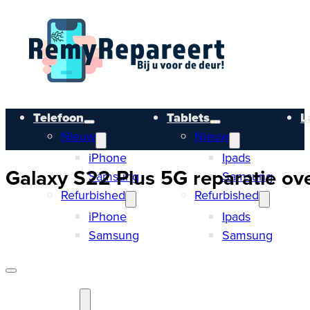
Telefoon
Tablets
L
Nieuw
Nieuw
iPhone
Ipads
Galaxy S22 Plus 5G reparatie ove
Samsung
Samsung
Refurbished
Refurbished
iPhone
Ipads
Samsung
Samsung