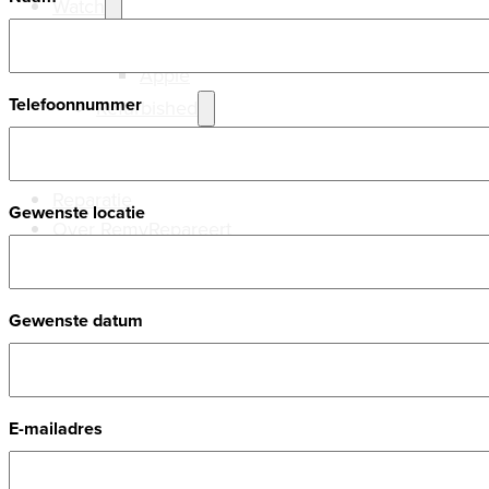
Watch
Nieuw
Apple
Telefoonnummer
Refurbished
Apple
Samsung
Reparatie
Gewenste locatie
Over RemyRepareert
Gewenste datum
E-mailadres