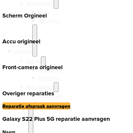
Refurbished
Ipads
Scherm Orgineel
Samsung
Accu origineel
Laptops
Nieuw
Front-camera origineel
MacBooks
Windows
Refurbished
Overiger reparaties
MacBooks
Windows
Reparatie afspraak aanvragen
Galaxy S22 Plus 5G reparatie aanvragen
Naam