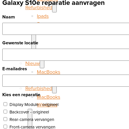
Galaxy S10e reparatie aanvragen
Refurbished
Ipads
Naam
Samsung
Gewenste locatie
Laptops
Nieuw
E-mailadres
MacBooks
Windows
Refurbished
Kies een reparatie
MacBooks
Windows
Display Module - origineel
Backcover - origineel
Rear-camera vervangen
Front-camera vervangen