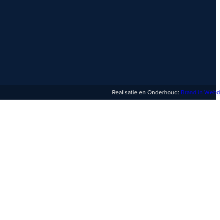
Realisatie en Onderhoud:
Brand in Webd