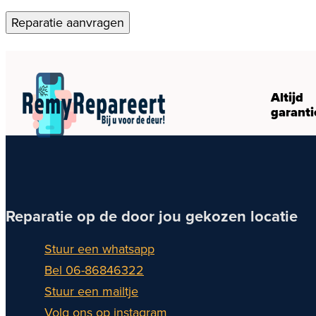
Reparatie aanvragen
Altijd
garanti
Reparatie op de door jou gekozen locatie
Stuur een whatsapp
Bel 06-86846322
Stuur een mailtje
Volg ons op instagram