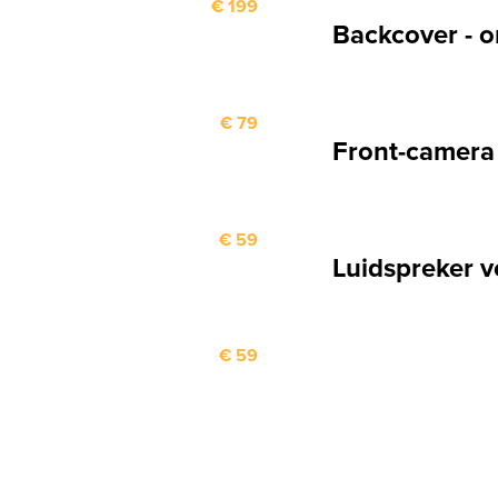
€ 199
Backcover - o
€ 79
Front-camera
€ 59
Luidspreker 
€ 59