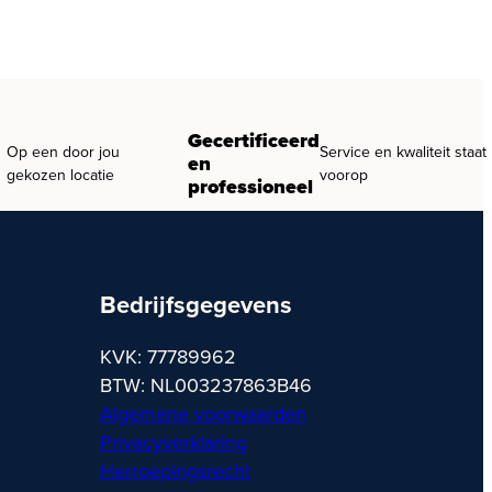
Gecertificeerd
Op een door jou
Service en kwaliteit staat
en
gekozen locatie
voorop
professioneel
Bedrijfsgegevens
KVK: 77789962
BTW: NL003237863B46
Algemene voorwaarden
Privacyverklaring
Herroepingsrecht