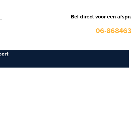
Bel direct voor een afspr
06-86846
ert
e