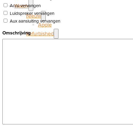
Watch
Accu vervangen
Luidspreker vervangen
Nieuw
Aux aansluiting vervangen
Apple
Omschrijving
Refurbished
Apple
Samsung
Reparatie
Over RemyRepareert
0
Geen producten in de winkelwagen.