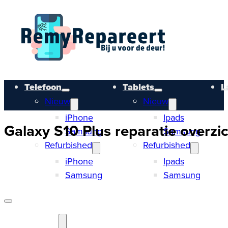
Telefoon
Tablets
L
Nieuw
Nieuw
iPhone
Ipads
Galaxy S10 Plus reparatie overzic
Samsung
Samsung
Refurbished
Refurbished
iPhone
Ipads
Samsung
Samsung