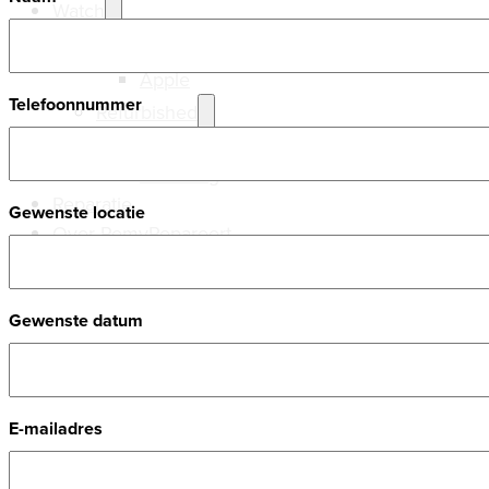
Watch
Nieuw
Apple
Telefoonnummer
Refurbished
Apple
Samsung
Reparatie
Gewenste locatie
Over RemyRepareert
Gewenste datum
E-mailadres