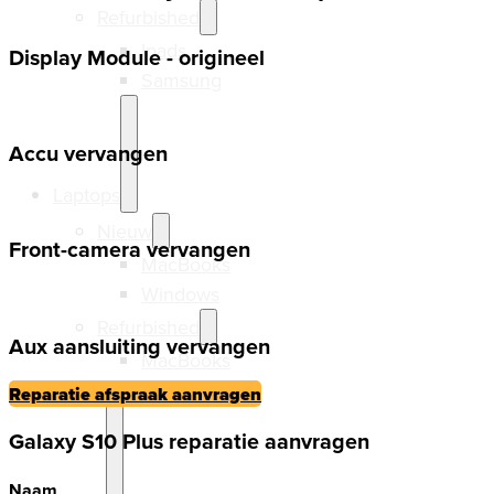
Refurbished
Ipads
Display Module - origineel
Samsung
Accu vervangen
Laptops
Nieuw
Front-camera vervangen
MacBooks
Windows
Refurbished
Aux aansluiting vervangen
MacBooks
Windows
Reparatie afspraak aanvragen
Galaxy S10 Plus reparatie aanvragen
Naam