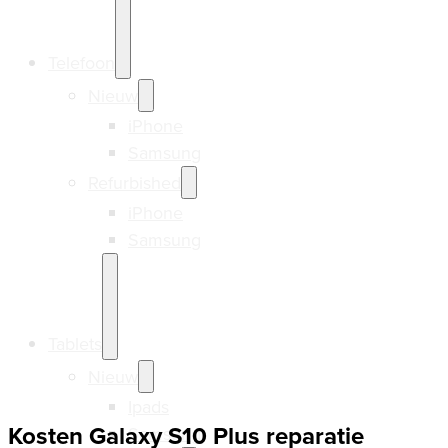
Telefoon
Nieuw
iPhone
Samsung
Refurbished
iPhone
Samsung
Tablets
Nieuw
Ipads
Kosten Galaxy S10 Plus reparatie
Samsung