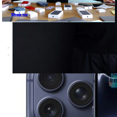
Watch
Nieuw
Shop nu
Apple
Refurbished
Apple
Samsung
Reparatie
Over RemyRepareert