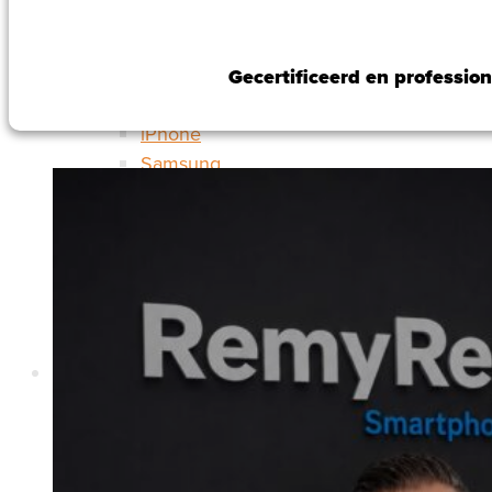
Telefoon
Gecertificeerd en profession
Nieuw
iPhone
Samsung
Refurbished
iPhone
Samsung
Tablets
Nieuw
Ipads
Samsung