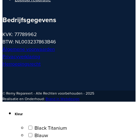
Bedrijfsgegevens
KVK: 77789962
BTW: NL003237863B46
Algemene voorwaarden
Privacyverklaring
Herroepingsrecht
© Remy Repareert - Alle Rechten voorbehouden - 2025
Realisatie en Onderhoud:
Brand in Webdesign
Kleur
Black Titanium
Blauw