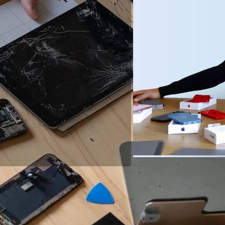
araties vaak binnen 30
Gecertificeerd 
uten klaar
professioneel