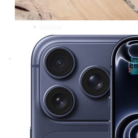
Refurbished
Ipads
Samsung
Laptops
Nieuw
MacBooks
Windows
Refurbished
MacBooks
Windows