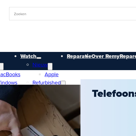
Watch
Reparatie
Over RemyRepare
Nieuw
acBooks
Apple
indows
Refurbished
Telefoon
ished
Apple
acBooks
Samsung
indows