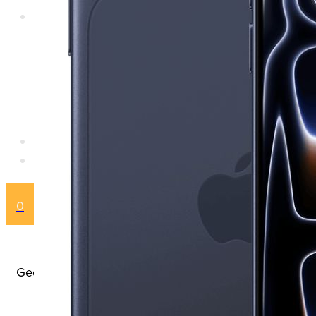
Watch
Nieuw
Apple
Refurbished
Apple
Samsung
Reparatie
Over RemyRepareert
0
Geen producten in de winkelwagen.