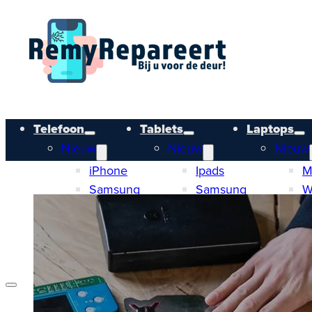
Telefoon
Tablets
Laptops
Nieuw
Nieuw
Nieuw
iPhone
Ipads
M
Samsung
Samsung
W
Refurbished
Refurbished
Refurb
iPhone
Ipads
M
Samsung
Samsung
W